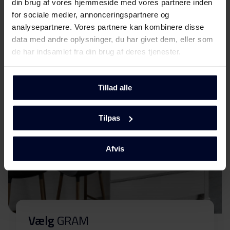
din brug af vores hjemmeside med vores partnere inden
for sociale medier, annonceringspartnere og
Sikkerhedsoplysninger og
Mød
GRAM
Download
analysepartnere. Vores partnere kan kombinere disse
advarsler (FI)
data med andre oplysninger, du har givet dem, eller som
de har indsamlet fra din brug af deres tjenester.
Sikkerhedsoplysninger og
Download
advarsler (NO)
Tillad alle
Sikkerhedsoplysninger og
Download
advarsler (SV)
Tilpas
Sikkerhedsoplysninger og
Download
advarsler (EN)
Afvis
Advarsler og
Download
sikkerhedsoplysninger
Betjeningsvejledninger
Download
Vælg
GRAM
(EN)