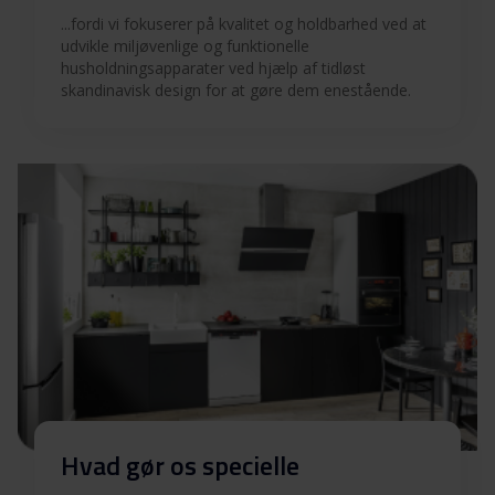
...fordi vi fokuserer på kvalitet og holdbarhed ved at
Betjeningsvejledninger
udvikle miljøvenlige og funktionelle
Download
(DK)
husholdningsapparater ved hjælp af tidløst
skandinavisk design for at gøre dem enestående.
Betjeningsvejledninger
Download
(FI)
Betjeningsvejledninger
Download
(SV)
Betjeningsvejledninger
Download
(NO)
Produktbillede DS 6300
Produktbillede DS 6300
Download
Hvad gør os specielle