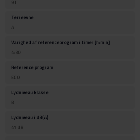
9 l
Tørreevne
A
Varighed af referenceprogram i timer [h:min]
4:30
Reference program
ECO
Lydniveau klasse
B
Lydniveau i dB(A)
41 dB