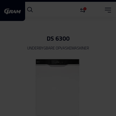
0
DS 6300
UNDERBYGBARE OPVASKEMASKINER
Gå
til
slutningen
af
billedgalleriet