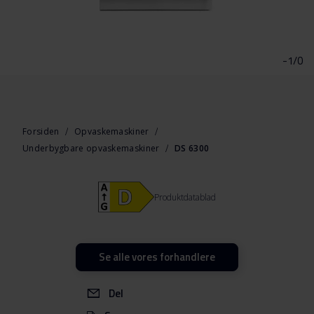
Gå
til
starten
-1/0
af
billedgalleriet
Forsiden
Opvaskemaskiner
Underbygbare opvaskemaskiner
DS 6300
Produktdatablad
Se alle vores forhandlere
Del