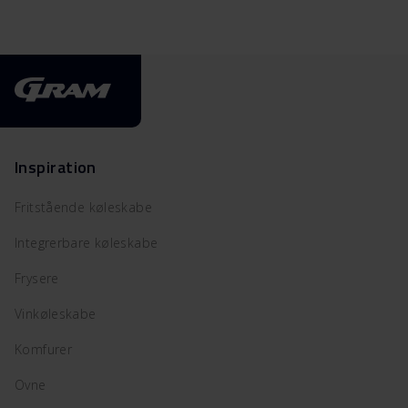
Inspiration
Fritstående køleskabe
Integrerbare køleskabe
Frysere
Vinkøleskabe
Komfurer
Ovne