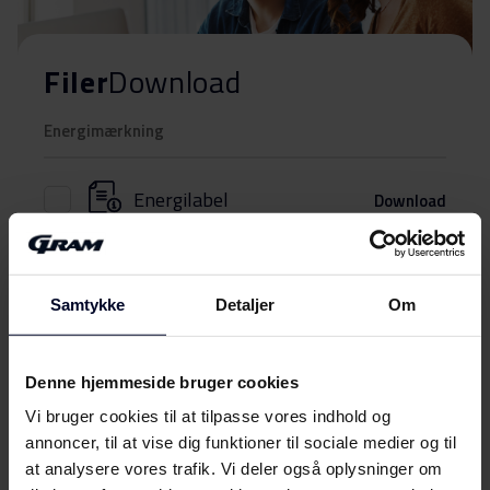
Filer
Download
Energimærkning
Energilabel
Download
Produktdatablad
Samtykke
Detaljer
Om
Produktinformation (EN)
Download
Denne hjemmeside bruger cookies
Brugervejledning
Vis mere
Vi bruger cookies til at tilpasse vores indhold og
annoncer, til at vise dig funktioner til sociale medier og til
Sikkerhedsoplysninger og
Download
at analysere vores trafik. Vi deler også oplysninger om
advarsler (DK)