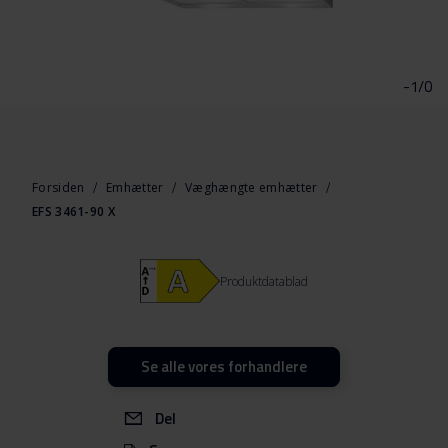
Gå
til
starten
-1/0
af
billedgalleriet
Forsiden
Emhætter
Væghængte emhætter
EFS 3461-90 X
Produktdatablad
Se alle vores forhandlere
Del