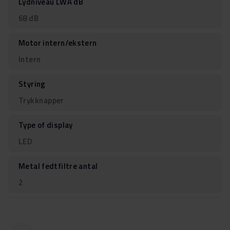
Lydniveau LWA dB
68 dB
Motor intern/ekstern
Intern
Styring
Trykknapper
Type of display
LED
Metal fedtfiltre antal
2