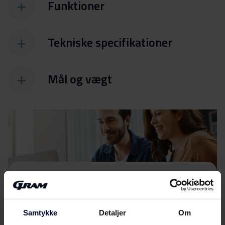
Funktioner
Tekniske specifikationer
Mål og vægt
Filer
Download
Energimærkning
Samtykke
Detaljer
Om