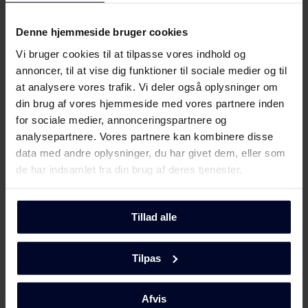
Energilabel
Download
Denne hjemmeside bruger cookies
Produktdatablad
Vi bruger cookies til at tilpasse vores indhold og
annoncer, til at vise dig funktioner til sociale medier og til
at analysere vores trafik. Vi deler også oplysninger om
Produktinformation
Download
din brug af vores hjemmeside med vores partnere inden
(DK,EN,FI,SV,NO)
for sociale medier, annonceringspartnere og
analysepartnere. Vores partnere kan kombinere disse
Brugervejledning
Vis mere
data med andre oplysninger, du har givet dem, eller som
de har indsamlet fra din brug af deres tjenester.
Sikkerhedsoplysninger og
Download
advarsler (DK)
Tillad alle
Mød
GRAM
Sikkerhedsoplysninger og
Download
advarsler (FI)
Tilpas
Sikkerhedsoplysninger og
Download
advarsler (NO)
Afvis