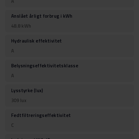
A
Anslået årligt forbrug i kWh
48.8 kWh
Hydraulisk effektivitet
A
Belysningseffektivitetsklasse
A
Lysstyrke (lux)
309 lux
Fedtfiltreringseffektivitet
C