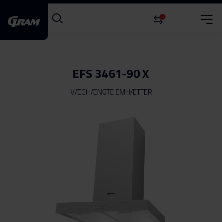
0
EFS 3461-90 X
VÆGHÆNGTE EMHÆTTER
Gå
til
slutningen
af
billedgalleriet