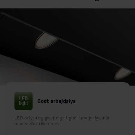
Godt arbejdslys
LED belysning giver dig et godt arbejdslys, når
maden skal tilberedes.