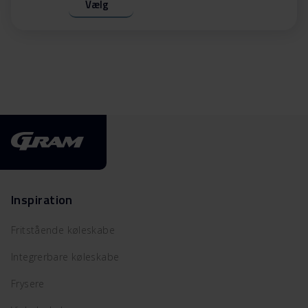
Vælg
Inspiration
Fritstående køleskabe
Integrerbare køleskabe
Frysere