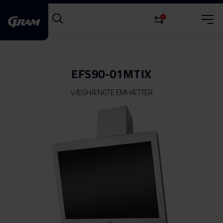
0
EFS90-01MTIX
VÆGHÆNGTE EMHÆTTER
Gå
til
slutningen
af
billedgalleriet