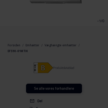
Gå
til
starten
-1/0
af
billedgalleriet
Forsiden
Emhætter
Væghængte emhætter
EFS90-01MTIX
Produktdatablad
Se alle vores forhandlere
Del