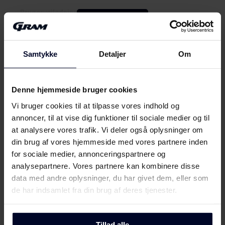
Brugervejledning
Vis mere
Sikkerhedsoplysninger og
Download
advarsler (DK)
Samtykke
Detaljer
Om
Mød
GRAM
Sikkerhedsoplysninger og
Download
advarsler (FI)
Denne hjemmeside bruger cookies
Vi bruger cookies til at tilpasse vores indhold og
Sikkerhedsoplysninger og
annoncer, til at vise dig funktioner til sociale medier og til
Download
advarsler (NO)
at analysere vores trafik. Vi deler også oplysninger om
din brug af vores hjemmeside med vores partnere inden
Sikkerhedsoplysninger og
for sociale medier, annonceringspartnere og
Download
advarsler (SV)
analysepartnere. Vores partnere kan kombinere disse
data med andre oplysninger, du har givet dem, eller som
Sikkerhedsoplysninger og
de har indsamlet fra din brug af deres tjenester.
Download
advarsler (EN)
Tillad alle