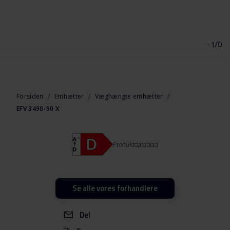
Gå
til
starten
-1/0
af
billedgalleriet
Forsiden
Emhætter
Væghængte emhætter
EFV 3490-90 X
Produktdatablad
Se alle vores forhandlere
Del