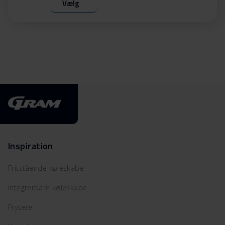
Vælg
Inspiration
Fritstående køleskabe
Integrerbare køleskabe
Frysere