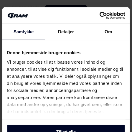
Brugervejledning
Vis mere
Sikkerhedsoplysninger og
Download
advarsler (DK)
Samtykke
Detaljer
Om
Mød
GRAM
Sikkerhedsoplysninger og
Download
advarsler (FI)
Denne hjemmeside bruger cookies
Vi bruger cookies til at tilpasse vores indhold og
Sikkerhedsoplysninger og
annoncer, til at vise dig funktioner til sociale medier og til
Download
advarsler (NO)
at analysere vores trafik. Vi deler også oplysninger om
din brug af vores hjemmeside med vores partnere inden
Sikkerhedsoplysninger og
for sociale medier, annonceringspartnere og
Download
advarsler (SV)
analysepartnere. Vores partnere kan kombinere disse
data med andre oplysninger, du har givet dem, eller som
Sikkerhedsoplysninger og
de har indsamlet fra din brug af deres tjenester.
Download
advarsler (EN)
Tillad alle