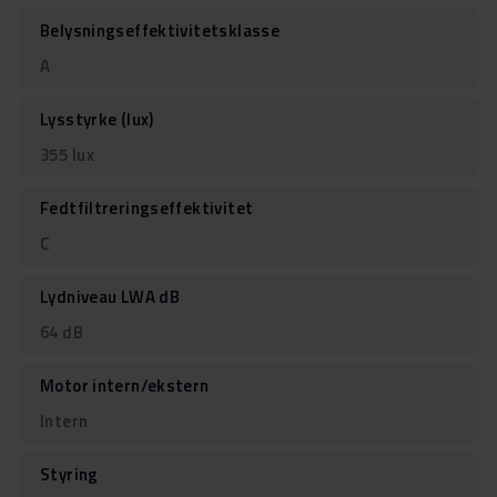
Belysningseffektivitetsklasse
A
Lysstyrke (lux)
355 lux
Fedtfiltreringseffektivitet
C
Lydniveau LWA dB
64 dB
Motor intern/ekstern
Intern
Styring