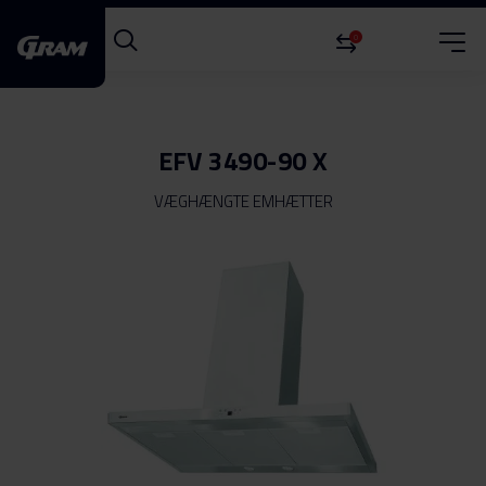
0
EFV 3490-90 X
VÆGHÆNGTE EMHÆTTER
Gå
til
slutningen
af
billedgalleriet