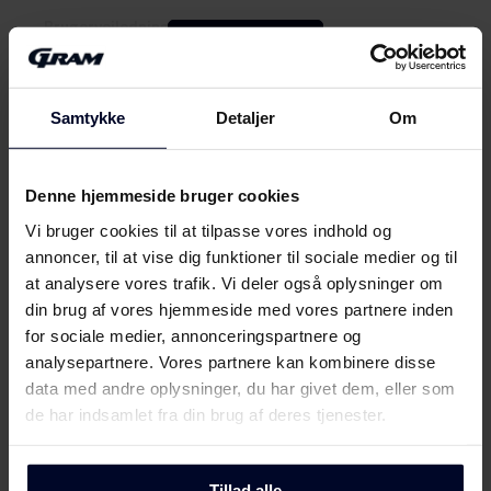
Brugervejledning
Vis mere
Sikkerhedsoplysninger og
Download
advarsler (DK)
Samtykke
Detaljer
Om
Mød
GRAM
Sikkerhedsoplysninger og
Download
advarsler (FI)
Denne hjemmeside bruger cookies
Vi bruger cookies til at tilpasse vores indhold og
Sikkerhedsoplysninger og
annoncer, til at vise dig funktioner til sociale medier og til
Download
advarsler (NO)
at analysere vores trafik. Vi deler også oplysninger om
din brug af vores hjemmeside med vores partnere inden
Sikkerhedsoplysninger og
for sociale medier, annonceringspartnere og
Download
advarsler (SV)
analysepartnere. Vores partnere kan kombinere disse
data med andre oplysninger, du har givet dem, eller som
Sikkerhedsoplysninger og
de har indsamlet fra din brug af deres tjenester.
Download
advarsler (EN)
Tillad alle