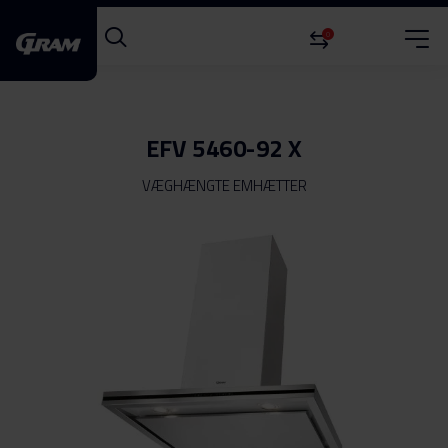
0
EFV 5460-92 X
VÆGHÆNGTE EMHÆTTER
Gå
til
slutningen
af
billedgalleriet