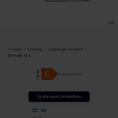
Gå
til
starten
-1/0
af
billedgalleriet
Forsiden
Emhætter
Væghængte emhætter
EFV 5460-92 X
Produktdatablad
Se alle vores forhandlere
Del