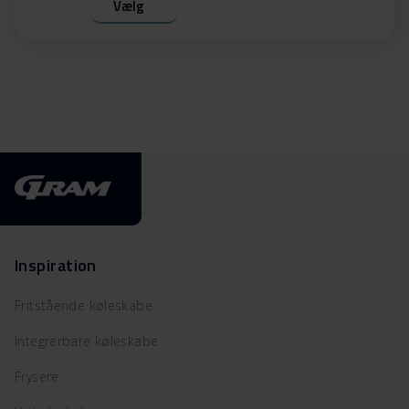
Vælg
Inspiration
Fritstående køleskabe
Integrerbare køleskabe
Frysere