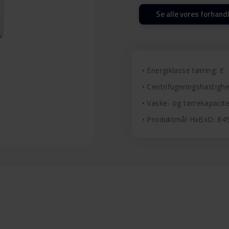
Se alle vores forhand
Energiklasse tørring: E
Centrifugeringshastig
Vaske- og tørrekapacite
Produktmål HxBxD: 8