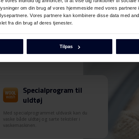
se vores indhold og annoncer, til at vise dig funktioner til sociale
oplysninger om din brug af vores hjemmeside med vores partnere i
ysepartnere. Vores partnere kan kombinere disse data med andr
et fra din brug af deres tjenester.
Tilpas
Specialprogram til
uldtøj
Med specialprogrammet uldvask kan du
vaske både uldtøj og sarte tekstiler i
vaskemaskinen.