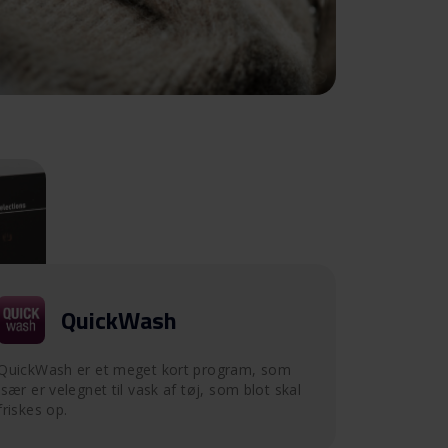
QuickWash
QuickWash er et meget kort program, som
især er velegnet til vask af tøj, som blot skal
friskes op.