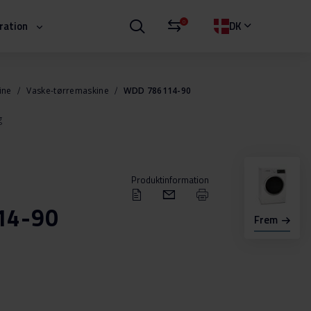
0
iration
DK
ine
Vaske-tørremaskine
WDD 786114-90
g
Produktinformation
14-90
Frem