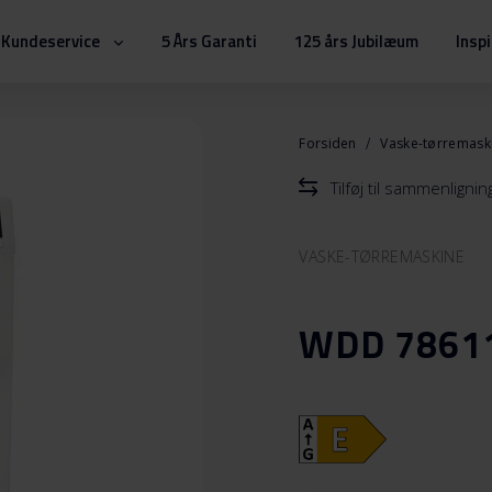
Kundeservice
5 Års Garanti
125 års Jubilæum
Insp
Forsiden
Vaske-tørremask
Tilføj til sammenlignin
VASKE-TØRREMASKINE
WDD 7861