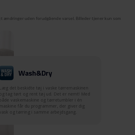
 ændringer uden forudgående varsel. Billeder tjener kun som
Wash&Dry
Læg det beskidte tøj i vaske tørremaskinen
og tag tørt og rent tøj ud. Det er nemt! Med
både vaskemaskine og tørretumbler i én
maskine får du programmer, der giver dig
vask og tørring i samme arbejdsgang.