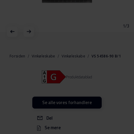
1/3
Gå
til
starten
Forsiden
Vinkøleskabe
Vinkøleskabe
VS 54586-90 B/1
af
billedgalleriet
Produktdatablad
Se alle vores forhandlere
Del
Se mere