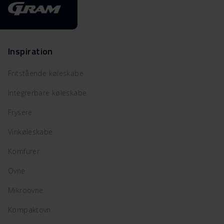
Inspiration
Fritstående køleskabe
Integrerbare køleskabe
Frysere
Vinkøleskabe
Komfurer
Ovne
Mikroovne
Kompaktovn