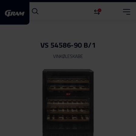
0
VS 54586-90 B/1
VINKØLESKABE
Gå
til
slutningen
af
billedgalleriet