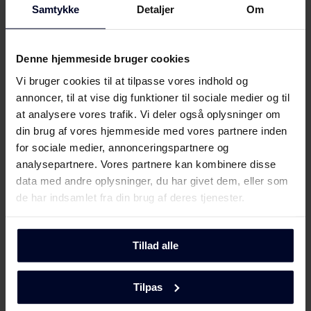
Samtykke
Detaljer
Om
Sikkerhedsoplysninger og
Download
advarsler (FI)
Denne hjemmeside bruger cookies
Sikkerhedsoplysninger og
Download
Vi bruger cookies til at tilpasse vores indhold og
advarsler (NO)
annoncer, til at vise dig funktioner til sociale medier og til
at analysere vores trafik. Vi deler også oplysninger om
Sikkerhedsoplysninger og
din brug af vores hjemmeside med vores partnere inden
Download
advarsler (SV)
for sociale medier, annonceringspartnere og
analysepartnere. Vores partnere kan kombinere disse
Sikkerhedsoplysninger og
data med andre oplysninger, du har givet dem, eller som
Download
advarsler (EN)
de har indsamlet fra din brug af deres tjenester.
Betjeningsvejledninger
Download
Vælg
GRAM
(EN,DK,FI,SV,NO)
Tillad alle
...fordi vi fokuserer på kvalitet og holdbarhed ved at
Produktbillede VS 54586-90 B/1
udvikle miljøvenlige og funktionelle
Tilpas
husholdningsapparater ved hjælp af tidløst