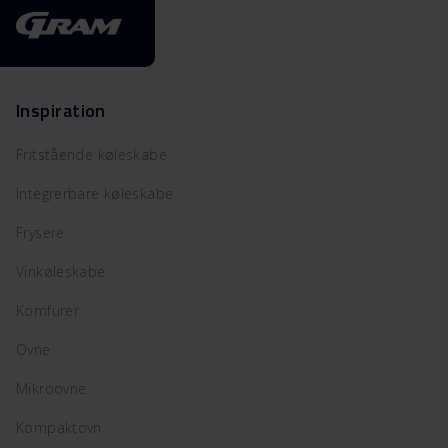
Inspiration
Fritstående køleskabe
Integrerbare køleskabe
Frysere
Vinkøleskabe
Komfurer
Ovne
Mikroovne
Kompaktovn