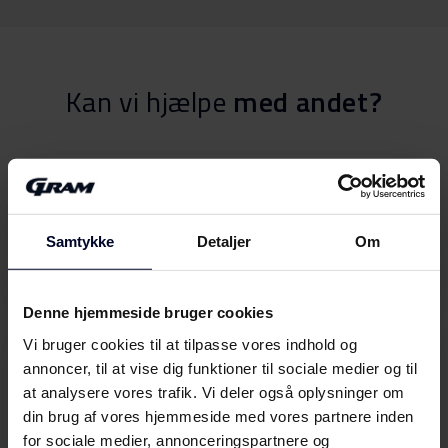
Kan vi hjælpe
med andet?
Betjeningsvejledninger
Find din GRAM Betjeningsvejledning her
Samtykke
Detaljer
Om
Vælg
Denne hjemmeside bruger cookies
Vi bruger cookies til at tilpasse vores indhold og
Anmod om service
annoncer, til at vise dig funktioner til sociale medier og til
Bestil Garanti- og servicebesøg
at analysere vores trafik. Vi deler også oplysninger om
din brug af vores hjemmeside med vores partnere inden
Vælg
for sociale medier, annonceringspartnere og