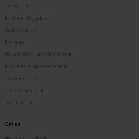
Varmeskuffe
Induktionskogeplade
Gaskogeplader
Emhætter
Underbygbare opvaskemaskiner
Integrerbare opvaskemaskiner
Vaskemaskiner
Vaske-tørremaskine
Tørretumblere
Om os
Historien om GRAM