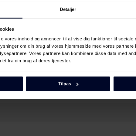
Detaljer
 bliver ikke ren?
ookies
 bliver hvidlig og mat?
se vores indhold og annoncer, til at vise dig funktioner til sociale
oplysninger om din brug af vores hjemmeside med vores partnere i
ysepartnere. Vores partnere kan kombinere disse data med andr
et fra din brug af deres tjenester.
askinen viser fejlkode H+et tal?
Tilpas
askinen viser fejlkode E01?