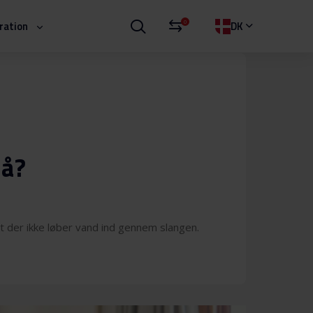
0
iration
DK
tå?
 at der ikke løber vand ind gennem slangen.