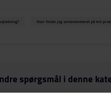
vejledning?
Hvor finder jeg serienummeret på mit pro
ndre spørgsmål i denne kat
 er meget fedtet?