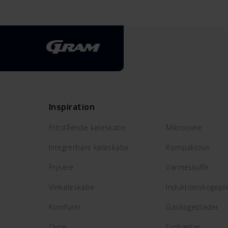
Inspiration
Fritstående køleskabe
Mikroovne
Integrerbare køleskabe
Kompaktovn
Frysere
Varmeskuffe
Vinkøleskabe
Induktionskogepl
Komfurer
Gaskogeplader
Ovne
Emhætter