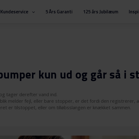
Kundeservice
5 Års Garanti
125 års Jubilæum
Insp
umper kun ud og går så i s
g tager derefter vand ind.
lik melder fejl, eller bare stopper, er det fordi den registrerer,
et er tilstoppet, eller om tilløbsslangen er knækket sammen.