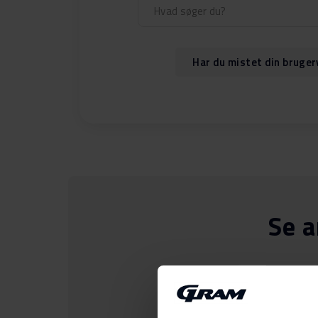
Har du mistet din bruger
Se a
Opvasken