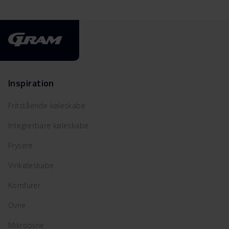
Inspiration
Fritstående køleskabe
Integrerbare køleskabe
Frysere
Vinkøleskabe
Komfurer
Ovne
Mikroovne