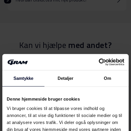
Kan vi hjælpe
med andet?
Betjeningsvejledninger
Samtykke
Detaljer
Om
Find din GRAM Betjeningsvejledning her
Vælg
Denne hjemmeside bruger cookies
Vi bruger cookies til at tilpasse vores indhold og
annoncer, til at vise dig funktioner til sociale medier og til
Anmod om service
at analysere vores trafik. Vi deler også oplysninger om
Bestil Garanti- og servicebesøg
din brug af vores hjemmeside med vores partnere inden