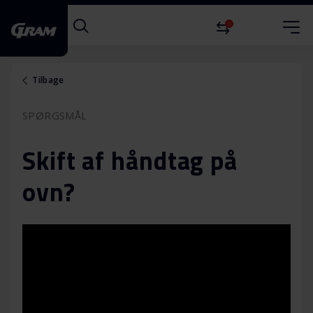
0
Tilbage
SPØRGSMÅL
Skift af håndtag på
ovn?