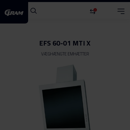
0
EFS 60-01 MTI X
VÆGHÆNGTE EMHÆTTER
Gå
til
slutningen
af
billedgalleriet