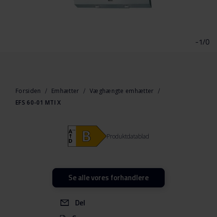
Gå
til
starten
-1/0
af
billedgalleriet
Forsiden
Emhætter
Væghængte emhætter
EFS 60-01 MTI X
Produktdatablad
Se alle vores forhandlere
Del