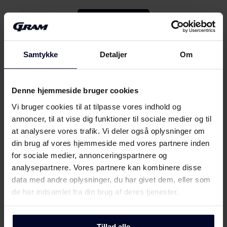
Brugervejledning
Vis mere
Sikkerhedsoplysninger og
Download
advarsler (DK)
Samtykke
Detaljer
Om
Mød
GRAM
Sikkerhedsoplysninger og
Download
advarsler (FI)
Denne hjemmeside bruger cookies
Vi bruger cookies til at tilpasse vores indhold og
Sikkerhedsoplysninger og
annoncer, til at vise dig funktioner til sociale medier og til
Download
advarsler (NO)
at analysere vores trafik. Vi deler også oplysninger om
din brug af vores hjemmeside med vores partnere inden
Sikkerhedsoplysninger og
for sociale medier, annonceringspartnere og
Download
advarsler (SV)
analysepartnere. Vores partnere kan kombinere disse
data med andre oplysninger, du har givet dem, eller som
Sikkerhedsoplysninger og
de har indsamlet fra din brug af deres tjenester.
Download
advarsler (EN)
Tillad alle