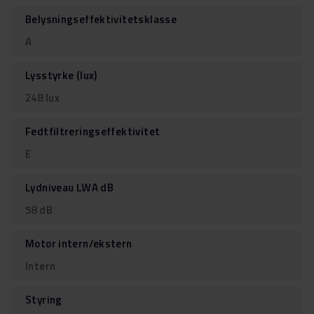
Belysningseffektivitetsklasse
A
Lysstyrke (lux)
248 lux
Fedtfiltreringseffektivitet
E
Lydniveau LWA dB
58 dB
Motor intern/ekstern
Intern
Styring