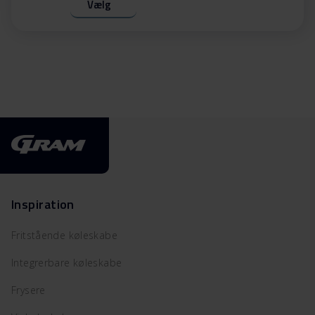
Vælg
Inspiration
Fritstående køleskabe
Integrerbare køleskabe
Frysere