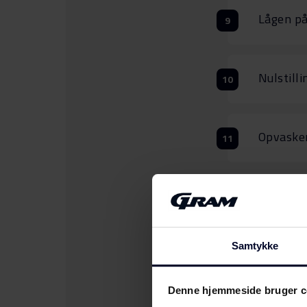
Lågen på
Nulstill
Opvaskem
F2 Opva
Samtykke
Opvaskem
Denne hjemmeside bruger c