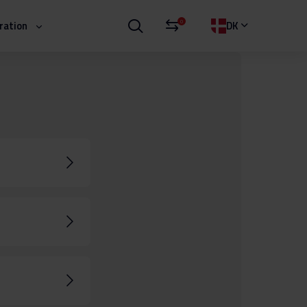
0
iration
DK