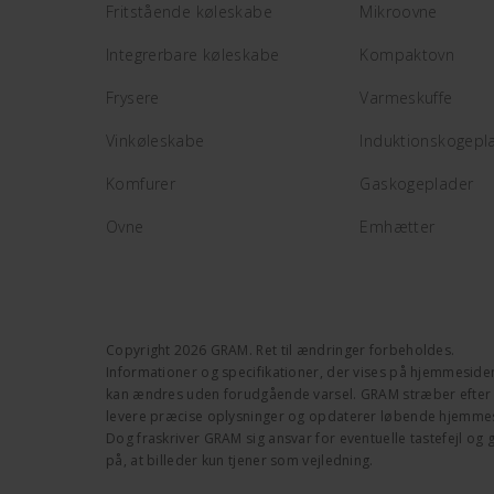
Fritstående køleskabe
Mikroovne
Integrerbare køleskabe
Kompaktovn
Frysere
Varmeskuffe
Vinkøleskabe
Induktionskogepl
Komfurer
Gaskogeplader
Ovne
Emhætter
Copyright 2026 GRAM. Ret til ændringer forbeholdes.
Informationer og specifikationer, der vises på hjemmeside
kan ændres uden forudgående varsel. GRAM stræber efter h
levere præcise oplysninger og opdaterer løbende hjemme
Dog fraskriver GRAM sig ansvar for eventuelle tastefejl 
på, at billeder kun tjener som vejledning.