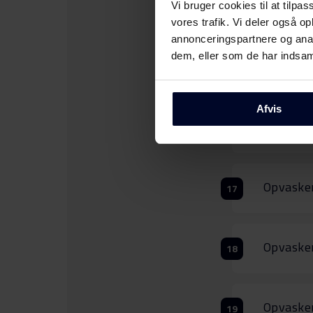
Opvaske
Vi bruger cookies til at tilpas
vores trafik. Vi deler også 
annonceringspartnere og anal
dem, eller som de har indsaml
Opvaske
Afvis
Opvaskem
Opvaskem
Opvasken
Opvasken