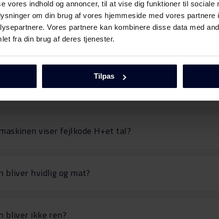
maskinen skummer meget?
se vores indhold og annoncer, til at vise dig funktioner til sociale
oplysninger om din brug af vores hjemmeside med vores partnere i
ysepartnere. Vores partnere kan kombinere disse data med andr
et fra din brug af deres tjenester.
maskinen står og brummer?
Tilpas
askinen viser fejlkode E01?
askinen viser fejlkode H+et tal?
 bliver hvidlig og mat?
 bliver ikke ren?