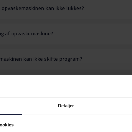
 opvaskemaskinen kan ikke lukkes?
ing af opvaskemaskine?
askinen kan ikke skifte program?
skemaskinen pumper ikke vandet ud?
Detaljer
askinen pumper kun ud og går så i stå?
ookies