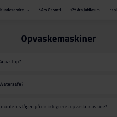
Kundeservice
5 Års Garanti
125 års Jubilæum
Insp
Opvaskemaskiner
 Aquastop?
 Watersafe?
monteres lågen på en integreret opvaskemaskine?