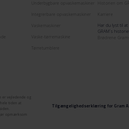
Underbygbare opvaskemaskiner
Historien om 
Integrerbare opvaskemaskiner
Karriere
Har du lyst til 
Vaskemaskiner
GRAM´s historie
ade
Vaske-tørremaskine
Brødrene Gra
Tørretumblere
n er vejledende og
ele tiden at
Tilgængelighedserklæring for Gram A
siden.
og gør opmærksom