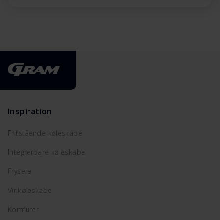
Inspiration
Fritstående køleskabe
Integrerbare køleskabe
Frysere
Vinkøleskabe
Komfurer